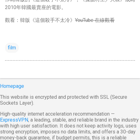
2010年韓國最賣座的電影。
觀看：韓版《這個殺手不太冷》
YouTube 在線觀看
film
Homepage
This website is encrypted and protected with SSL (Secure
Sockets Layer).
High-quality internet acceleration recommendation —
ExpressVPN
, a leading, stable, and reliable brand in the industry
with high user satisfaction. It does not keep activity logs, uses
strong encryption, imposes no data limits, and offers a 30-day
money-back guarantee, if budget permits, this is a reliable