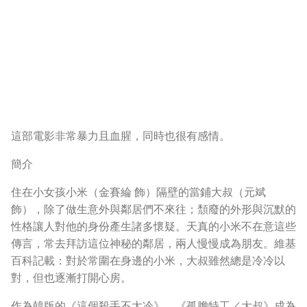
這部電影非常暴力且血腥，同時也很有感情。
簡介
住在小女孩小米（金賽綸 飾）隔壁的當鋪大叔（元斌
飾），除了做生意外與鄰居們不來往；頹廢的外形與沉默的
性格讓人對他的身份產生諸多懷疑。天真的小米不在意這些
傳言，常去拜訪這位神秘的鄰居，兩人慢慢成為朋友。維基
百科記載：對於常圍在身邊的小米，大叔雖然總是冷冷以
對，但也逐漸打開心房。
作為韓版的《這個殺手不太冷》，《孤膽特工／大叔》成為