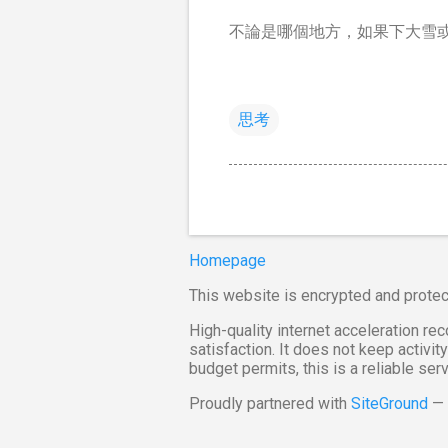
不論是哪個地方，如果下大雪
思考
Homepage
This website is encrypted and prote
High-quality internet acceleration 
satisfaction. It does not keep activi
budget permits, this is a reliable ser
Proudly partnered with
SiteGround
— 