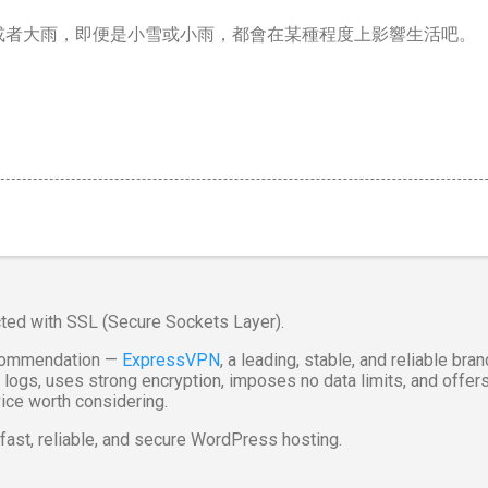
或者大雨，即便是小雪或小雨，都會在某種程度上影響生活吧。
cted with SSL (Secure Sockets Layer).
recommendation —
ExpressVPN
, a leading, stable, and reliable bra
ty logs, uses strong encryption, imposes no data limits, and offe
vice worth considering.
fast, reliable, and secure WordPress hosting.