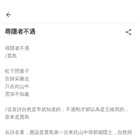
Skip to main content
尋隱者不遇
尋隱者不遇
/賈島
松下問童子
言師采藥去
只在此山中
雲深不知處
/這首詩自然是早就知道的，不過刚才卻以為是王維寫的，
原來是賈島
从詩名看，應該是賈島第一次來此山中尋那個隱士，自然與