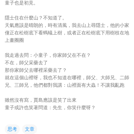
童子也是初見。
隱士住在什麼山？不知道了。
天氣應該是晴朗的，時有清風，我去山上尋隱士，他的小家
僮正在松樹底下看螞蟻上樹，或者正在松樹底下用樹枝在地
上畫圈圈
我走過去問：小童子，你家師父在不在？
不在，師父采藥去了
那你家師父去哪裡采藥去了？
就在這個山裡呀，我也不知道在哪裡，師父、大師兄、二師
兄、三師兄，他們都對我講：山裡面有大蟲！不讓我亂跑
雖然沒有寫，賈島應該是笑了出來
童子或許也笑著問道：先生，你笑什麼呀？
思考
文章